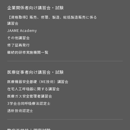
企業関係者向け講習会・試験
【資格取得】販売、修理、製造、総括製造販売に係る
講習会
JAAME Academy
その他講習会
修了証再発行
継続的研修実施機関一覧
医療従事者向け講習会・試験
医療機器安全基礎（ME技術）講習会
在宅人工呼吸器に関する講習会
医療ガス安全管理者講習会
3学会合同呼吸療法認定士
透析技術認定士