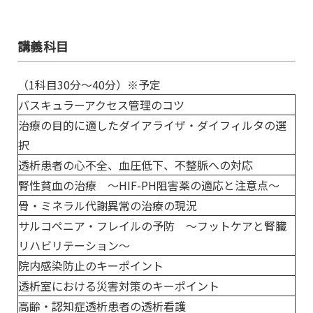
講義科目
（1科目30分～40分）※予定
バスキュラーアクセス管理のコツ
治療の目的に適したダイアライザ・ダイフィルタの選
択
透析患者の心不全、血圧低下、不整脈への対応
腎性貧血の治療 ～HIF-PH阻害薬の適応と注意点～
骨・ミネラル代謝異常の治療の現況
サルコペニア・フレイルの予防 ～フットケアと腎臓
リハビリテーション～
院内感染防止のキーポイント
透析室における災害対策のキーポイント
高齢・認知症透析患者の透析看護