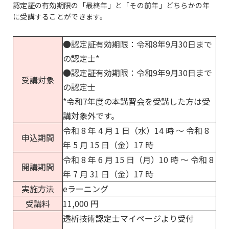
認定証の有効期限の「最終年」と「その前年」どちらかの年
に受講することができます。
●認定証有効期限：令和8年9月30日まで
の認定士*
●認定証有効期限：令和9年9月30日まで
受講対象
の認定士
*令和7年度の本講習会を受講した方は受
講対象外です。
令和 8 年 4 月 1 日（水）14 時 ～ 令和 8
申込期間
年 5 月 15 日（金）17 時
令和 8 年 6 月 15 日（月）10 時 ～ 令和 8
開講期間
年 7 月 31 日（金）17 時
実施方法
eラーニング
受講料
11,000 円
透析技術認定士マイページ
より受付