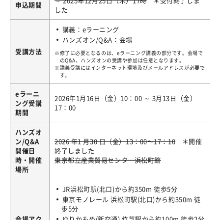
～ 2025年12月25日（木）17時
＊受付終了しま
申込期間
した
講義：eラーニング
ハンズオン/Q&A：会場
受講方法
修了に必要となるのは、eラーニング講義の部分です。会場で
のQ&A、ハンズオンの受講や参加は任意となります。
講義受講にはインターネット環境及びメールアドレスが必要で
す。
eラーニ
2026年1月16日（金）10：00 ～ 3月13日（金）
ング受講
17：00
期間
ハンズオ
ン/Q&A
2026 年1 月30 日（金）13：00〜17：10
＊開催
開催日
終了しました
時・開催
東京都立産業貿易センター浜松町館
場所
JR浜松町駅(北口)から約350m 徒歩5分
東京モノレール 浜松町駅(北口)から約350m 徒
歩5分
会場アク
ゆりかもめ(新交通) 竹芝駅から約100m 徒歩2分