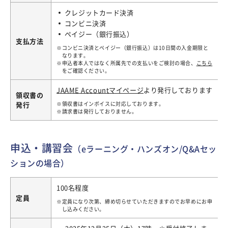
クレジットカード決済
コンビニ決済
ペイジー（銀行振込）
支払方法
コンビニ決済とペイジー（銀行振込）は10日間の入金期限と
なります。
申込者本人ではなく所属先での支払いをご検討の場合、
こちら
をご確認ください。
JAAME Accountマイページ
より発行しております
領収書の
発行
領収書はインボイスに対応しております。
請求書は発行しておりません。
申込・講習会
（eラーニング・ハンズオン/Q&Aセッ
ションの場合）
100名程度
定員
定員になり次第、締め切らせていただきますのでお早めにお申
し込みください。