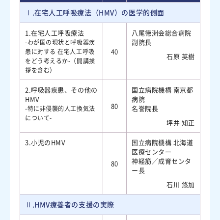
Ⅰ.在宅人工呼吸療法（HMV）の医学的側面
1.在宅人工呼吸療法
八尾徳洲会総合病院
副院長
-わが国の現状と呼吸器疾
40
患に対する 在宅人工呼吸
石原 英樹
をどう考えるか-（開講挨
拶を含む）
2.呼吸器疾患、その他の
国立病院機構 南京都
HMV
病院
80
名誉院長
-特に非侵襲的人工換気法
について-
坪井 知正
3.小児のHMV
国立病院機構 北海道
医療センター
神経筋／成育センタ
80
ー長
石川 悠加
Ⅱ.HMV療養者の支援の実際