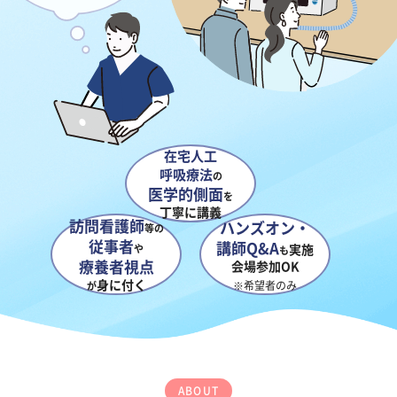
在宅人工
呼吸療法
の
医学的側面
を
丁寧に講義
訪問看護師
ハンズオン・
等の
従事者
講師Q&A
実施
や
も
療養者視点
会場参加OK
身に付く
※希望者のみ
が
ABOUT