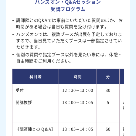
ハンズオン・Q&Aセッション
受講プログラム
講師陣とのQ&Aでは事前にいただいた質問のほか、お
時間がある場合は当日も質問を受け付けます。
ハンズオンでは、複数ブースが出展を予定しておりま
すので、当日見ていただくブースは一部指定させてい
ただきます。
個別の質問や指定ブース以外を見たい際には、休憩・
自由時間をご利用ください。
科目等
時間
分
受付
12：30～13：00
30
開講挨拶
13：00～13：05
5
八尾徳
副院長
《講師陣との Q＆A》
13：05～14：05
60
司会：
八尾徳