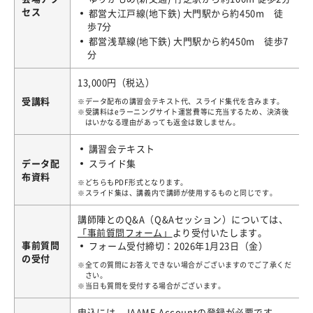
セス
都営大江戸線(地下鉄) 大門駅から約450m 徒
歩7分
都営浅草線(地下鉄) 大門駅から約450m 徒歩7
分
13,000円（税込）
受講料
データ配布の講習会テキスト代、スライド集代を含みます。
受講料はeラーニングサイト運営費等に充当するため、決済後
はいかなる理由があっても返金は致しません。
講習会テキスト
データ配
スライド集
布資料
どちらもPDF形式となります。
スライド集は、講義内で講師が使用するものと同じです。
講師陣とのQ&A（Q&Aセッション）については、
「
事前質問フォーム
」
より受付いたします。
事前質問
フォーム受付締切：2026年1月23日（金）
の受付
全ての質問にお答えできない場合がございますのでご了承くだ
さい。
当日も質問を受付する場合がございます。
申込には、JAAME Accountの登録が必要です。