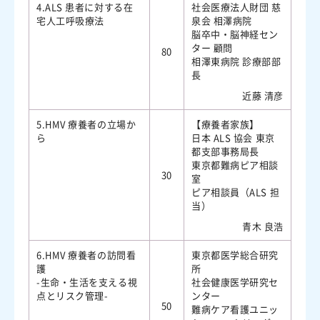
4.ALS 患者に対する在
社会医療法人財団 慈
宅人工呼吸療法
泉会 相澤病院
脳卒中・脳神経セン
ター 顧問
80
相澤東病院 診療部部
長
近藤 清彦
5.HMV 療養者の立場か
【療養者家族】
ら
日本 ALS 協会 東京
都支部事務局長
東京都難病ピア相談
30
室
ピア相談員（ALS 担
当）
青木 良浩
6.HMV 療養者の訪問看
東京都医学総合研究
護
所
-生命・生活を支える視
社会健康医学研究セ
点とリスク管理-
ンター
50
難病ケア看護ユニッ