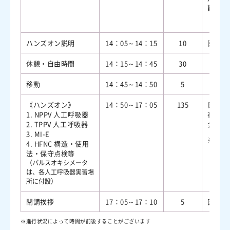
副院長
ハンズオン説明
14：05～14：15
10
医療機
休憩・自由時間
14：15～14：45
30
移動
14：45～14：50
5
《ハンズオン》
14：50～17：05
135
日本医
1. NPPV 人工呼吸器
在宅人
2. TPPV 人工呼吸器
会
3. MI-E
重
4. HFNC 構造・使用
思
法・保守点検等
介
（パルスオキシメータ
NP
は、各人工呼吸器実習場
助
所に付設）
閉講挨拶
17：05～17：10
5
医療機
進行状況によって時間が前後することがございます