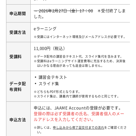
～ 2026年2月27日（金）17：00
＊受付終了しま
申込期間
した。
eラーニング
受講方法
受講にはインターネット環境及びメールアドレスが必要です。
11,000円（税込）
受講料
データ配布の講習会テキスト代、スライド集代を含みます。
受講料はeラーニングサイト運営費等に充当するため、決済後
はいかなる理由があっても返金は致しません。
講習会テキスト
データ配
スライド集
布資料
どちらもPDF形式となります。
スライド集は、講義内で講師が使用するものと同じです。
申込には、JAAME Accountの登録が必要です。
登録の際は必ず受講者の氏名、受講者個人のメー
ルアドレスを入力してください。
申込方法
詳しくは、
申し込みから修了証交付までの流れ
をご確認くださ
い。