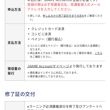
登録の際は必ず受講者氏名、受講者個人のメール
アドレスを入力してください。
申込方法
詳しくは、
申し込みから修了証交付までの流れ
をご確認くださ
い。
クレジットカード決済
コンビニ決済
ペイジー（銀行振込）
支払方法
コンビニ決済とペイジー（銀行振込）は10日間の入金期限と
なります。
申込者本人ではなく所属先での支払いをご検討の場合、
こちら
をご確認ください。
JAAME Accountマイページ
より発行しております
領収書の
発行
領収書はインボイスに対応しております。
請求書は発行しておりません。
修了証の交付
eラーニング必須講義部分を修了及びアンケートへ