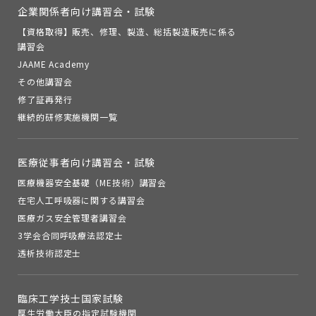
企業関係者向け講習会・試験
【資格取得】販売、修理、製造、総括製造販売に係る
講習会
JAAME Academy
その他講習会
修了証再発行
継続的研修実施機関一覧
医療従事者向け講習会・試験
医療機器安全基礎（ME技術）講習会
在宅人工呼吸器に関する講習会
医療ガス安全管理者講習会
3学会合同呼吸療法認定士
透析技術認定士
臨床工学技士国家試験
厚生労働大臣の指定試験機関