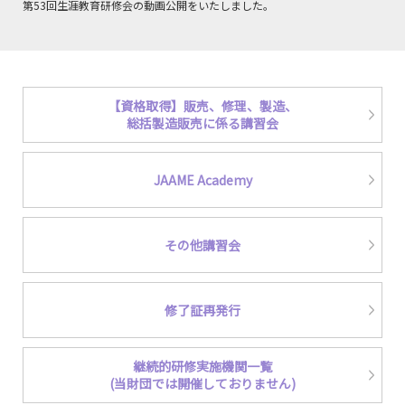
第53回生涯教育研修会の動画公開をいたしました。
2026.07.13
令和8年度 医療ガス安全管理者継続講習会受講 申込受付開始
2026.07.13
【資格取得】販売、修理、製造、
令和8年度 医療ガス安全管理者講習会(3日コース)受講申込受付開始
総括製造販売に係る講習会
2026.02.06
医療機器業界の基礎を学ぶ ～業界入門セミナー～ 受講申込開始いたま
JAAME Academy
した
2025.07.25
令和7年度より講習会の修了証が
デジタル修了証(オープンバッジ)
にて発行
その他講習会
されます。
💡デジタル修了証とは？
💡行政等への提出方法は？
修了証再発行
継続的研修実施機関一覧
(当財団では開催しておりません)