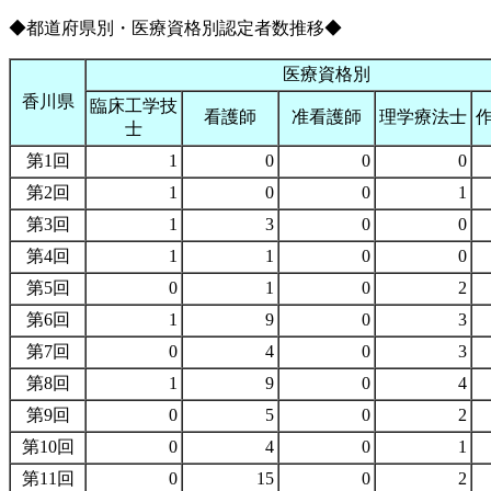
◆都道府県別・医療資格別認定者数推移◆
医療資格別
香川県
臨床工学技
看護師
准看護師
理学療法士
士
第1回
1
0
0
0
第2回
1
0
0
1
第3回
1
3
0
0
第4回
1
1
0
0
第5回
0
1
0
2
第6回
1
9
0
3
第7回
0
4
0
3
第8回
1
9
0
4
第9回
0
5
0
2
第10回
0
4
0
1
第11回
0
15
0
2